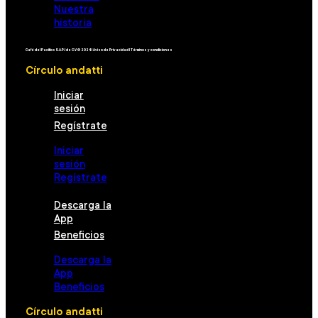
Nuestra
historia
Café del Pacífico S.A.P.I de C.V © 2024 l Aviso de Privacidad l Términos y condiciones
Círculo andatti
Iniciar
sesión
Regístrate
Iniciar
sesión
Regístrate
Descarga la
App
Beneficios
Descarga la
App
Beneficios
Círculo andatti