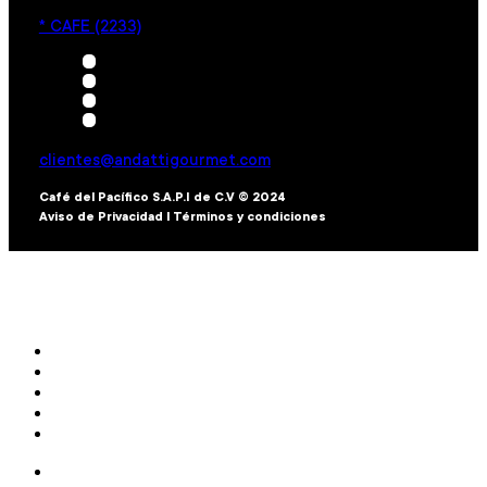
* CAFE (2233)
clientes@andattigourmet.com
Café del Pacífico S.A.P.I de C.V © 2024
Aviso de Privacidad l Términos y condiciones
Inicio
Nuestro Café
Menú
Ubicaciones
Círculo Andatti
Inicio