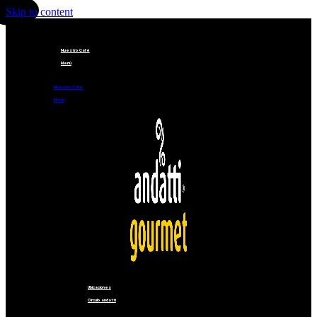
Skip to content
Nuestro Café
Menú
Nuestro Café
Menú
Ubicaciones
Círculo andatti