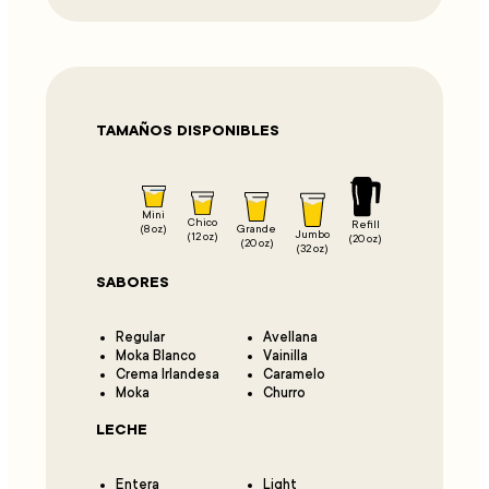
TAMAÑOS DISPONIBLES
Mini
Chico
Refill
Grande
(8 oz)
Jumbo
(12 oz)
(20 oz)
(20 oz)
(32 oz)
SABORES
Regular
Avellana
Moka Blanco
Vainilla
Crema Irlandesa
Caramelo
Moka
Churro
LECHE
Entera
Light